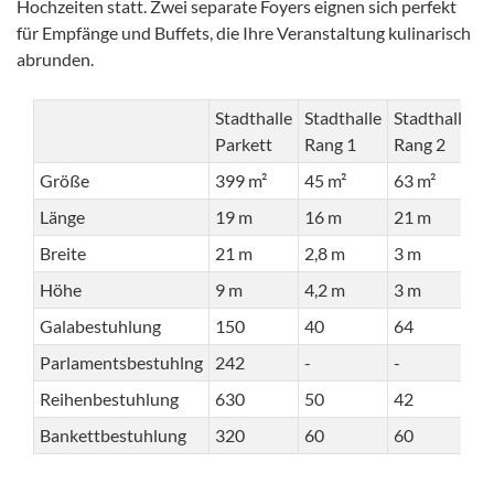
Hochzeiten statt. Zwei separate Foyers eignen sich perfekt
für Empfänge und Buffets, die Ihre Veranstaltung kulinarisch
abrunden.
Stadthalle
Stadthalle
Stadthalle
Parkett
Rang 1
Rang 2
Größe
399 m²
45 m²
63 m²
Länge
19 m
16 m
21 m
Breite
21 m
2,8 m
3 m
Höhe
9 m
4,2 m
3 m
Galabestuhlung
150
40
64
Parlamentsbestuhlng
242
-
-
Reihenbestuhlung
630
50
42
Bankettbestuhlung
320
60
60