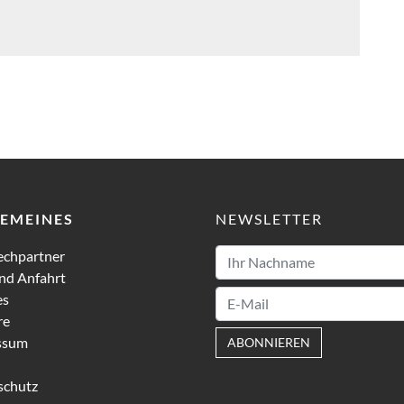
GEMEINES
NEWSLETTER
echpartner
nd Anfahrt
es
re
ssum
ABONNIEREN
schutz