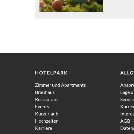
HOTELPARK
ALL
Zimmer und Apartments
Anspr
Brauhaus
Lage u
Restaurant
Servic
Events
Karrie
Kurzurlaub
Impre
Hochzeiten
AGB
Karriere
Daten