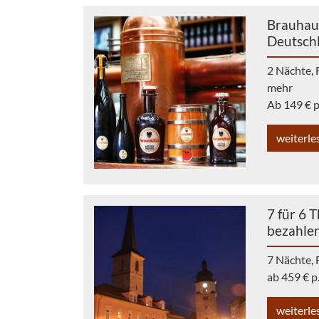
Brauhaus
Deutsch
2 Nächte,
mehr
Ab 149 € p
weiterle
7 für 6 
bezahle
7 Nächte, 
ab 459 € p
weiterle