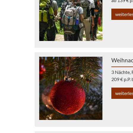
ab 139 € p
weiterle
Weihnac
3 Nächte, 
209 € p.P.
weiterle