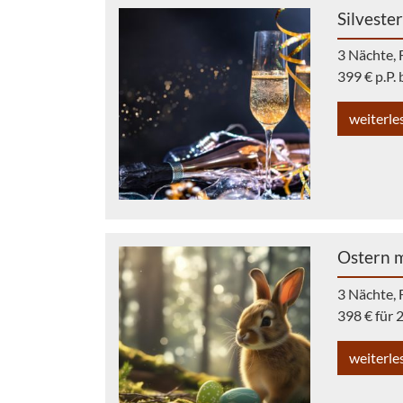
Silveste
3 Nächte, 
399 € p.P.
weiterle
Ostern m
3 Nächte, 
398 € für
weiterle