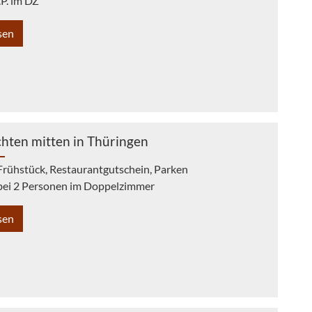
.P. im DZ
sen
hten mitten in Thüringen
Frühstück, Restaurantgutschein, Parken
 bei 2 Personen im Doppelzimmer
sen