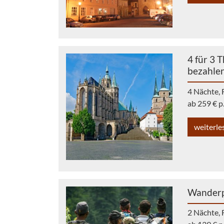
4 für 3 
bezahle
4 Nächte, 
ab 259 € p
weiterle
Wanderp
2 Nächte, 